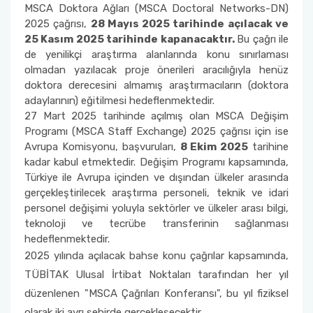
MSCA Doktora Ağları (MSCA Doctoral Networks-DN)
2025 çağrısı,
28 Mayıs 2025 tarihinde açılacak ve
25 Kasım 2025 tarihinde kapanacaktır.
Bu çağrı ile
de yenilikçi araştırma alanlarında konu sınırlaması
olmadan yazılacak proje önerileri aracılığıyla henüz
doktora derecesini almamış araştırmacıların (doktora
adaylarının) eğitilmesi hedeflenmektedir.
27 Mart 2025 tarihinde açılmış olan MSCA Değişim
Programı (MSCA Staff Exchange) 2025 çağrısı için ise
Avrupa Komisyonu, başvuruları,
8 Ekim 2025
tarihine
kadar kabul etmektedir. Değişim Programı kapsamında,
Türkiye ile Avrupa içinden ve dışından ülkeler arasında
gerçekleştirilecek araştırma personeli, teknik ve idari
personel değişimi yoluyla sektörler ve ülkeler arası bilgi,
teknoloji ve tecrübe transferinin sağlanması
hedeflenmektedir.
2025 yılında açılacak bahse konu çağrılar kapsamında,
TÜBİTAK Ulusal İrtibat Noktaları tarafından her yıl
düzenlenen "MSCA Çağrıları Konferansı", bu yıl fiziksel
olarak iki ayrı şehirde gerçekleşecektir.