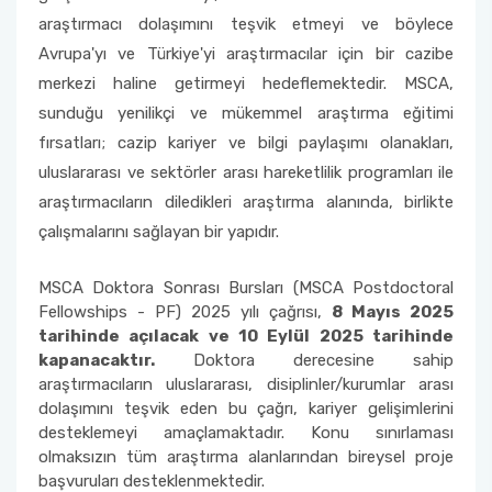
araştırmacı dolaşımını teşvik etmeyi ve böylece
Organizasyon Şeması
Tez Veri Giriş Formu
Avrupa'yı ve Türkiye'yi araştırmacılar için bir cazibe
merkezi haline getirmeyi hedeflemektedir. MSCA,
Tez Savunma ve Yeterlik Sınavlarının E-İmza ile
sunduğu yenilikçi ve mükemmel araştırma eğitimi
Yürütülmesi
fırsatları; cazip kariyer ve bilgi paylaşımı olanakları,
uluslararası ve sektörler arası hareketlilik programları ile
YÖK Ulusal Tez Merkezi
araştırmacıların diledikleri araştırma alanında, birlikte
çalışmalarını sağlayan bir yapıdır.
MSCA Doktora Sonrası Bursları (MSCA Postdoctoral
Fellowships - PF) 2025 yılı çağrısı,
8 Mayıs 2025
tarihinde açılacak ve 10 Eylül 2025 tarihinde
kapanacaktır.
Doktora derecesine sahip
araştırmacıların uluslararası, disiplinler/kurumlar arası
dolaşımını teşvik eden bu çağrı, kariyer gelişimlerini
desteklemeyi amaçlamaktadır. Konu sınırlaması
olmaksızın tüm araştırma alanlarından bireysel proje
başvuruları desteklenmektedir.