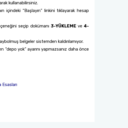
ak kullanabilirsiniz.
n içindeki “Başlayın” linkini tıklayarak hesap
eçeneğini seçip dokümanı
3-YÜKLEME
ve
4-
 kaybolmuş belgeler sistemden kaldırılamıyor.
erden “depo yok” ayarını yapmazsanız daha önce
 Esasları