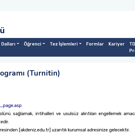
sü
 Dalları
Öğrenci
Tez İşlemleri
Formlar
Kariyer
TD
Pr
rogramı (Turnitin)
in_page.asp
ünü sağlamak, intihalleri ve usulsüz alıntıları engellemek amac
edir.
esinden [akdeniz.edu.tr] uzantılı kurumsal adresinize gelecektir.