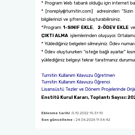
* Program Web tabanlı olduğu için internet bağl
Organizasyon Şeması
Tez Veri Giriş Formu
* [noreply@turnitin.com] adresinden “Sizin iç
bilgilerinizi ve şifrenizi oluşturabilirsiniz.
Tez Savunma ve Yeterlik Sınavlarının E-İmza ile Yürütülmesi
*Program
1-SINIF EKLE
,
2-ÖDEV EKLE
ve
ÇIKTI ALMA
işlemlerinden oluşuyor. Ortalama
YÖK Ulusal Tez Merkezi
* Yüklediğiniz belgeleri silmeyiniz. Ödev numar
* Ödev oluştururken “isteğe bağlı ayarlar” kı
yüklediğiniz belgeyi tekrar taratmanız durumun
Turnitin Kullanım Kılavuzu Öğretmen
Turnitin Kullanım Kılavuzu Öğrenci
Lisansüstü Tezler ve Dönem Projelerinde Oriji
Enstitü Kurul Kararı, Toplantı Sayısı: 20
Eklenme tarihi :
5.10.2022 15:51:10
Son güncelleme :
24.06.2026 11:54:42