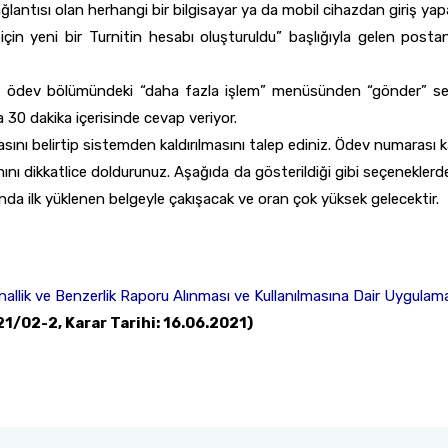
antısı olan herhangi bir bilgisayar ya da mobil cihazdan giriş yapar
in yeni bir Turnitin hesabı oluşturuldu” başlığıyla gelen postanı
 ödev bölümündeki “daha fazla işlem” menüsünden “gönder” s
 30 dakika içerisinde cevap veriyor.
asını belirtip sistemden kaldırılmasını talep ediniz. Ödev numarası
smını dikkatlice doldurunuz. Aşağıda da gösterildiği gibi seçenekl
da ilk yüklenen belgeyle çakışacak ve oran çok yüksek gelecektir.
nallik ve Benzerlik Raporu Alınması ve Kullanılmasına Dair Uygulama
21/02-2, Karar Tarihi: 16.06.2021)