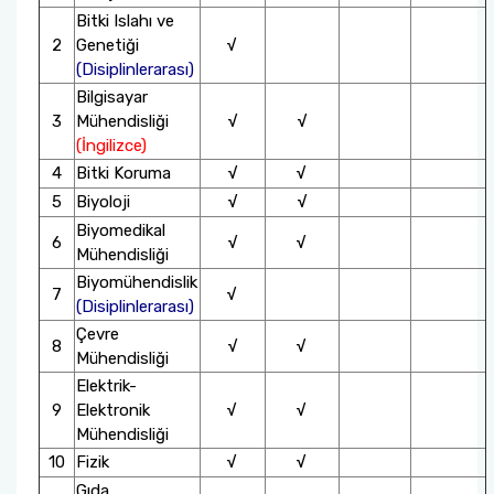
Bitki Islahı ve
Organizasyon Şeması
Tez Veri Giriş Formu
2
Genetiği
√
(Disiplinlerarası)
Tez Savunma ve Yeterlik Sınavlarının E-İmza ile
Bilgisayar
3
Mühendisliği
√
√
Yürütülmesi
(İngilizce)
4
Bitki Koruma
√
√
YÖK Ulusal Tez Merkezi
5
Biyoloji
√
√
Biyomedikal
6
√
√
Mühendisliği
Biyomühendislik
7
√
(Disiplinlerarası)
Çevre
8
√
√
Mühendisliği
Elektrik-
9
Elektronik
√
√
Mühendisliği
10
Fizik
√
√
Gıda