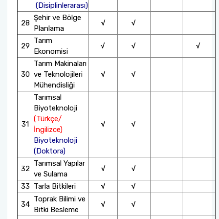
(Disiplinlerarası)
Şehir ve Bölge
28
√
√
Planlama
Tarım
29
√
√
√
Ekonomisi
Tarım Makinaları
30
ve Teknolojileri
√
√
Mühendisliği
Tarımsal
Biyoteknoloji
(Türkçe/
31
√
√
İngilizce)
Biyoteknoloji
(Doktora)
Tarımsal Yapılar
32
√
√
ve Sulama
33
Tarla Bitkileri
√
√
Toprak Bilimi ve
34
√
√
Bitki Besleme