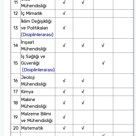
11
√
√
Mühendisliği
12
İç Mimarlık
√
İklim Değişikliği
13
ve Politikaları
√
(Disiplinlerarası)
İnşaat
14
√
√
√
Mühendisliği
İş Sağlığı ve
15
Güvenliği
√
(Disiplinlerarası)
Jeoloji
16
√
√
Mühendisliği
17
Kimya
√
√
Makine
18
√
√
Mühendisliği
Malzeme Bilimi
19
√
ve Mühendisliği
20
Matematik
√
√